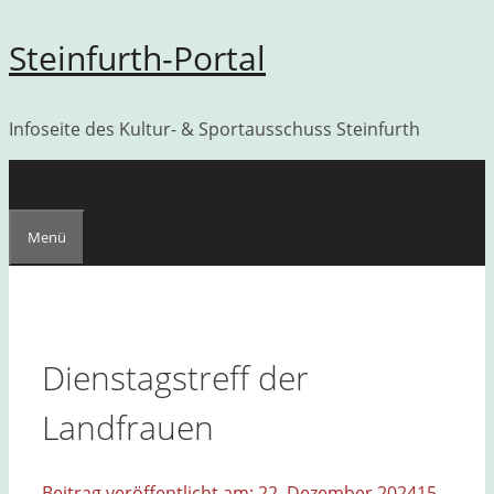
Zum
Steinfurth-Portal
Inhalt
springen
Infoseite des Kultur- & Sportausschuss Steinfurth
Menü
Dienstagstreff der
Landfrauen
22. Dezember 2024
15.