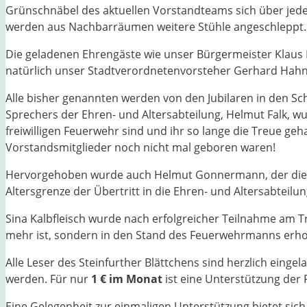
Grünschnäbel des aktuellen Vorstandteams sich über jede
werden aus Nachbarräumen weitere Stühle angeschleppt.
Die geladenen Ehrengäste wie unser Bürgermeister Klaus K
natürlich unser Stadtverordnetenvorsteher Gerhard Hahn
Alle bisher genannten werden von den Jubilaren in den Scha
Sprechers der Ehren- und Altersabteilung, Helmut Falk, wur
freiwilligen Feuerwehr sind und ihr so lange die Treue geh
Vorstandsmitglieder noch nicht mal geboren waren!
Hervorgehoben wurde auch Helmut Gonnermann, der die Gol
Altersgrenze der Übertritt in die Ehren- und Altersabteilung
Sina Kalbfleisch wurde nach erfolgreicher Teilnahme am 
mehr ist, sondern in den Stand des Feuerwehrmanns erhob
Alle Leser des Steinfurther Blättchens sind herzlich ein
werden. Für nur
1 € im Monat
ist eine Unterstützung der F
Eine Gelegenheit zur einmaligen Unterstützung bietet sich