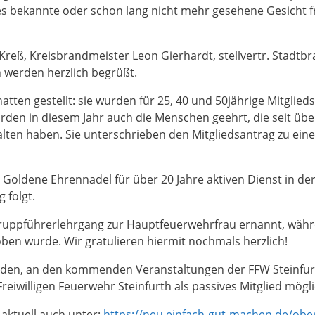
s bekannte oder schon lang nicht mehr gesehene Gesicht fr
reß, Kreisbrandmeister Leon Gierhardt, stellvertr. Stadtb
 werden herzlich begrüßt.
tten gestellt: sie wurden für 25, 40 und 50jährige Mitglied
den in diesem Jahr auch die Menschen geehrt, die seit über 6
alten haben. Sie unterschrieben den Mitgliedsantrag zu einer
dene Ehrennadel für über 20 Jahre aktiven Dienst in der 
 folgt.
Truppführerlehrgang zur Hauptfeuerwehrfrau ernannt, währ
en wurde. Wir gratulieren hiermit nochmals herzlich!
geladen, an den kommenden Veranstaltungen der FFW Steinfur
reiwilligen Feuerwehr Steinfurth als passives Mitglied mögli
 aktuell auch unter:
https://neu.einfach-gut-machen.de/ober