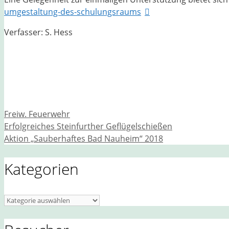
umgestaltung-des-schulungsraums
Verfasser: S. Hess
Kategorien
Freiw. Feuerwehr
Erfolgreiches Steinfurther Geflügelschießen
Aktion „Sauberhaftes Bad Nauheim“ 2018
Kategorien
Kategorien