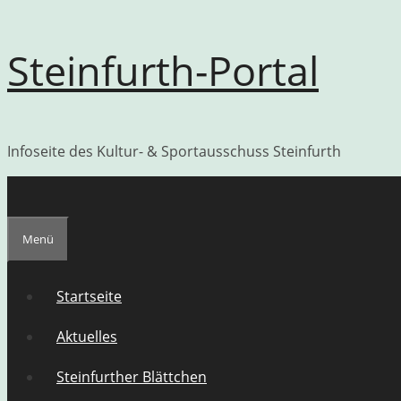
Zum
Steinfurth-Portal
Inhalt
springen
Infoseite des Kultur- & Sportausschuss Steinfurth
Menü
Startseite
Aktuelles
Steinfurther Blättchen