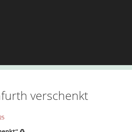
furth verschenkt
25
henkt“ ♻️