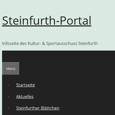
Zum
Steinfurth-Portal
Inhalt
springen
Infoseite des Kultur- & Sportausschuss Steinfurth
Menü
Startseite
Aktuelles
Steinfurther Blättchen